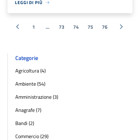
LEGGI DI PIÙ
1
...
73
74
75
76
« Precedente
Successi
Categorie
Agricoltura (4)
Ambiente (54)
Amministrazione (3)
Anagrafe (7)
Bandi (2)
Commercio (29)