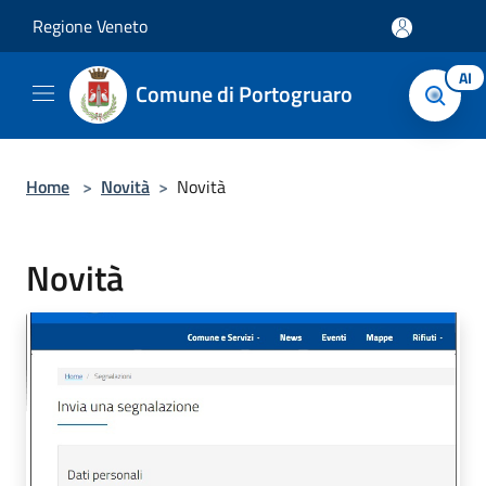
Salta al contenuto principale
Regione Veneto
AI
Comune di Portogruaro
Home
>
Novità
>
Novità
Novità