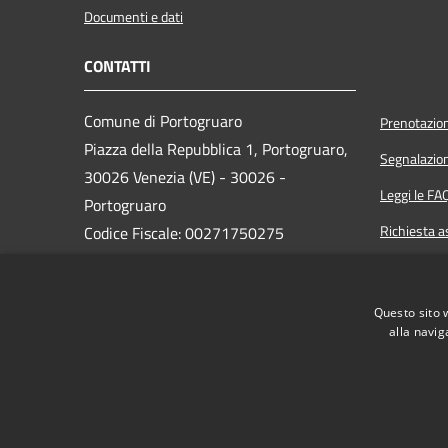
Documenti e dati
CONTATTI
Comune di Portogruaro
Prenotazio
Piazza della Repubblica 1, Portogruaro,
Segnalazion
30026 Venezia (VE) - 30026 -
Leggi le FA
Portogruaro
Richiesta a
Codice Fiscale: 00271750275
Partita IVA: 00271750275
PEC:
comune.portogruaro.ve@pecveneto.it
Questo sito 
Centralino Unico: 0421 277211
alla navig