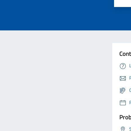
Cont
Prob