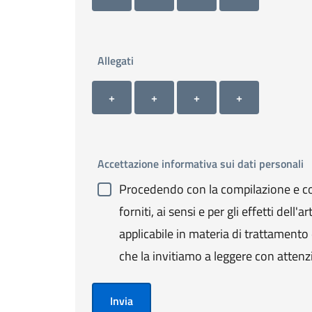
Allegati
Allegato 1
Allegato 2
Allegato 3
Allegato 4
+ Carica allegato 1
+ Carica allegato 2
+ Carica allegato 3
+ Carica allegato 4
+
+
+
+
Accettazione informativa sui dati personali
Procedendo con la compilazione e con
forniti, ai sensi e per gli effetti de
applicabile in materia di trattamento de
che la invitiamo a leggere con attenz
Invia