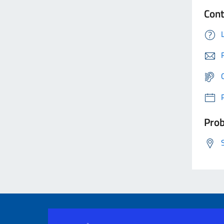
Cont
Prob