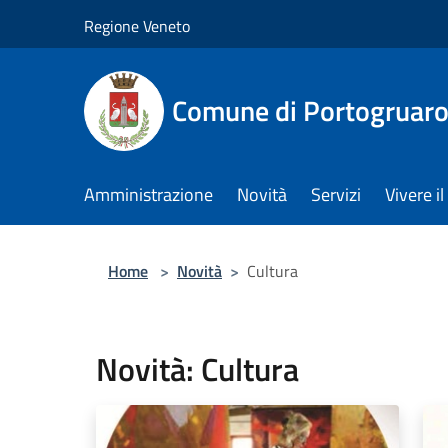
Salta al contenuto principale
Regione Veneto
Comune di Portogruar
Amministrazione
Novità
Servizi
Vivere 
Home
>
Novità
>
Cultura
Novità: Cultura