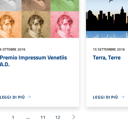
5 OTTOBRE 2016
15 SETTEMBRE 2016
Premio Impressum Venetiis
Terra, Terre
A.D.
LEGGI DI PIÙ
LEGGI DI PIÙ
1
...
11
12
 Precedente
Successiva »