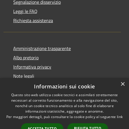
Segnalazione disservizio
Leggi le FAQ
Richiesta assistenza
Amministrazione trasparente
Albo pretorio
Informativa privacy
Note legali
×
Dichiarazione di accessibilità
Informazioni sui cookie
Questo sito web utilizza cookie tecnici e assimilati strettamente
necessari al corretto funzionamento e alla navigazione del sito,
nonché un cookie tecnico analitico al solo fine di elaborare
informazioni statistiche, aggregate e anonime.
RSS
Copyright © 2026 • Comune di
Per maggiori dettagli, può consultare la cookie policy al seguente
link
Accessibilità
Portogruaro • Powered by
Privacy
Municipium
Accesso
•
RIFIUTA TUTTO
ACCETTA TUTTO