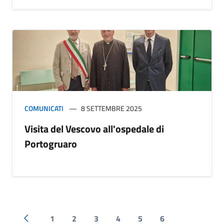
COMUNICATI
8 SETTEMBRE 2025
Visita del Vescovo all'ospedale di
Portogruaro
1
2
3
4
5
6
Pagina precedente