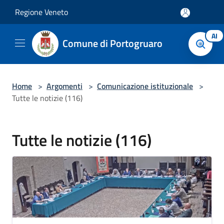
Salta al contenuto principale
Regione Veneto
AI
Comune di Portogruaro
Home
>
Argomenti
>
Comunicazione istituzionale
>
Tutte le notizie (116)
Tutte le notizie (116)