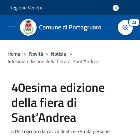
Salta al contenuto principale
Regione Veneto
AI
Comune di Portogruaro
Home
>
Novità
>
Notizie
>
40esima edizione della fiera di Sant’Andrea
40esima edizione
della fiera di
Sant’Andrea
a Portogruaro la carica di oltre 35mila persone