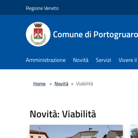
Salta al contenuto principale
Regione Veneto
Comune di Portogruar
Amministrazione
Novità
Servizi
Vivere 
Home
>
Novità
>
Viabilità
Novità: Viabilità