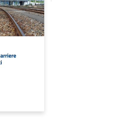
barriere
i