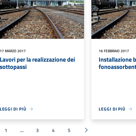
17 MARZO 2017
16 FEBBRAIO 2017
Lavori per la realizzazione dei
Installazione 
sottopassi
fonoassorbent
LEGGI DI PIÙ
LEGGI DI PIÙ
1
...
3
4
5
ecedente
Successiva »