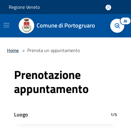
Salta al contenuto principale
Regione Veneto
AI
Comune di Portogruaro
Home
>
Prenota un appuntamento
Prenotazione
appuntamento
Luogo
1/5