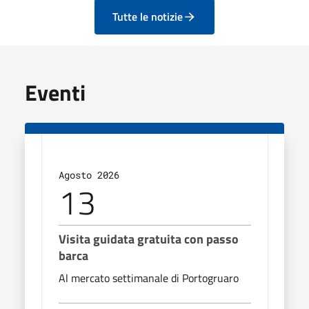
Tutte le notizie
Eventi
Agosto 2026
Agos
13
2
Visita guidata gratuita con passo
Visi
barca
Al m
Al mercato settimanale di Portogruaro