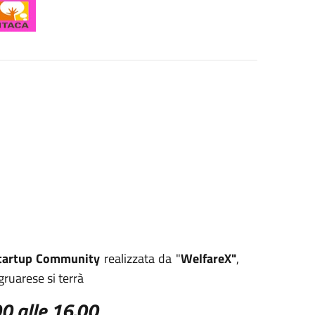
tartup Community
realizzata da "
WelfareX"
,
ogruarese si terrà
0 alle 16.00