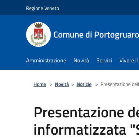
Salta al contenuto principale
Regione Veneto
Comune di Portogruar
Amministrazione
Novità
Servizi
Vivere 
Home
>
Novità
>
Notizie
>
Presentazione del
Presentazione de
informatizzata "