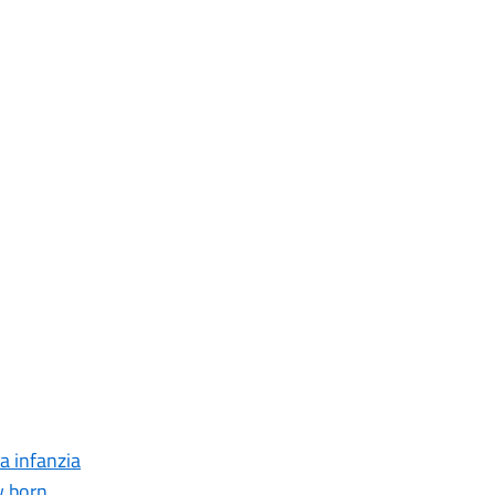
a infanzia
w born