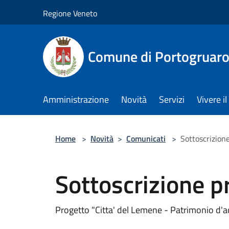
Salta al contenuto principale
Regione Veneto
Comune di Portogruar
Amministrazione
Novità
Servizi
Vivere 
Home
>
Novità
>
Comunicati
>
Sottoscrizione
Sottoscrizione p
Progetto "Citta' del Lemene - Patrimonio d'ac