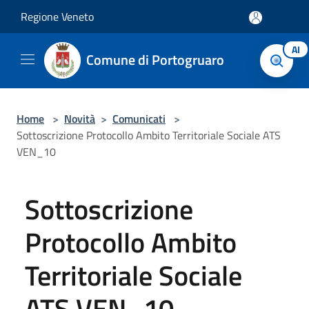
Salta al contenuto principale
Regione Veneto
AI
Comune di Portogruaro
Home
>
Novità
>
Comunicati
>
Sottoscrizione Protocollo Ambito Territoriale Sociale ATS
VEN_10
Sottoscrizione
Protocollo Ambito
Territoriale Sociale
ATS VEN_10