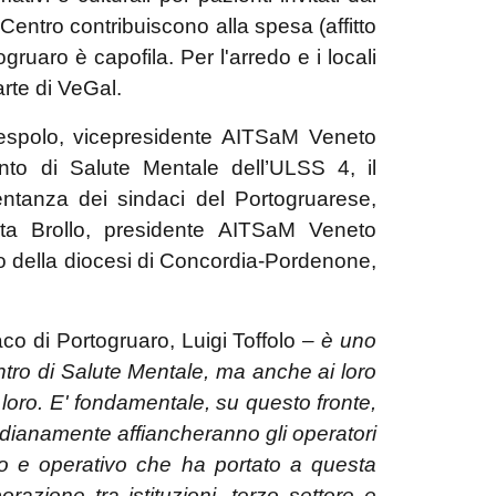
Centro contribuiscono alla spesa (affitto
ruaro è capofila. Per l'arredo e i locali
arte di VeGal.
Nespolo, vicepresidente AITSaM Veneto
ento di Salute Mentale dell’ULSS 4, il
entanza dei sindaci del Portogruarese,
nita Brollo, presidente AITSaM Veneto
vo della diocesi di Concordia-Pordenone,
aco di Portogruaro, Luigi Toffolo
– è uno
entro di Salute Mentale, ma anche ai loro
 loro. E' fondamentale, su questo fronte,
tidianamente affiancheranno gli operatori
co e operativo che ha portato a questa
azione tra istituzioni, terzo settore e