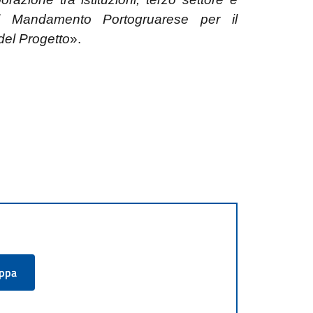
del Mandamento Portogruarese per il
del Progetto
».
appa