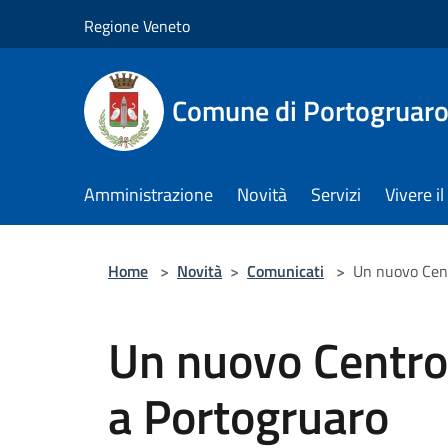
Salta al contenuto principale
Regione Veneto
Comune di Portogruar
Amministrazione
Novità
Servizi
Vivere 
Home
>
Novità
>
Comunicati
>
Un nuovo Cent
Un nuovo Centro 
a Portogruaro