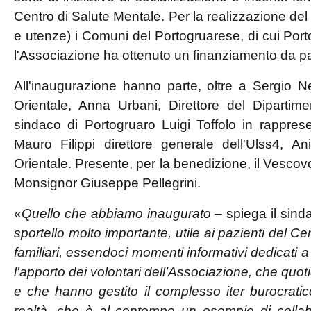
Centro di Salute Mentale. Per la realizzazione del 
e utenze) i Comuni del Portogruarese, di cui Portog
l'Associazione ha ottenuto un finanziamento da p
All'inaugurazione hanno parte, oltre a Sergio 
Orientale, Anna Urbani, Direttore del Dipartim
sindaco di Portogruaro Luigi Toffolo in rappres
Mauro Filippi direttore generale dell'Ulss4, A
Orientale. Presente, per la benedizione, il Vesco
Monsignor Giuseppe Pellegrini.
«
Quello che abbiamo inaugurato –
spiega il sind
sportello molto importante, utile ai pazienti del C
familiari, essendoci momenti informativi dedicati a
l'apporto dei volontari dell’Associazione, che quo
e che hanno gestito il complesso iter burocrati
realtà, che è al contempo un esempio di collabor