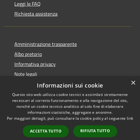
Leggi le FAQ
Richiesta assistenza
Amministrazione trasparente
Albo pretorio
Informativa privacy
Note legali
×
Dichiarazione di accessibilità
Informazioni sui cookie
Questo sito web utilizza cookie tecnici e assimilati strettamente
necessari al corretto funzionamento e alla navigazione del sito,
nonché un cookie tecnico analitico al solo fine di elaborare
informazioni statistiche, aggregate e anonime.
RSS
Copyright © 2026 • Comune di
Per maggiori dettagli, può consultare la cookie policy al seguente
link
Accessibilità
Portogruaro • Powered by
Privacy
Municipium
Accesso
•
RIFIUTA TUTTO
ACCETTA TUTTO
Cookie
redazione