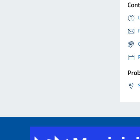
Cont
Prob