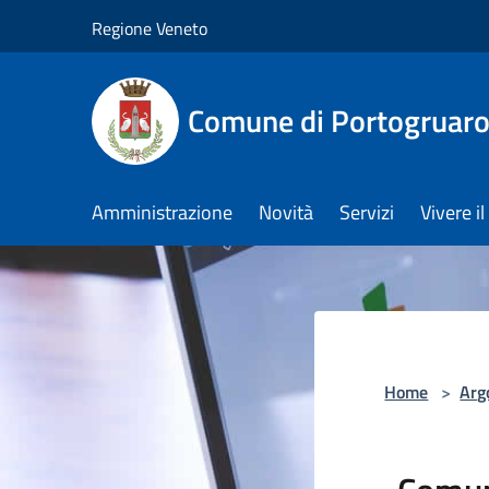
Salta al contenuto principale
Regione Veneto
Comune di Portogruar
Amministrazione
Novità
Servizi
Vivere 
Home
>
Arg