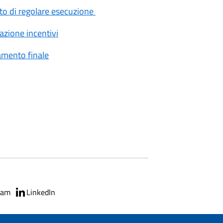
to di regolare esecuzione
zione incentivi
mento finale
ram
LinkedIn