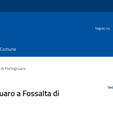
o
Seguici su
il Comune
a di Portogruaro
Ved
uaro a Fossalta di