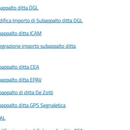
appalto ditta DGL
fica Importo di Subappalto ditta DGL
appalto ditta ICAM
egrazione importo subappalto ditta
appalto ditta CEA
appalto ditta EPAV
ppalto di ditta De Zotti
appalto ditta GPS Segnaletica
SAL