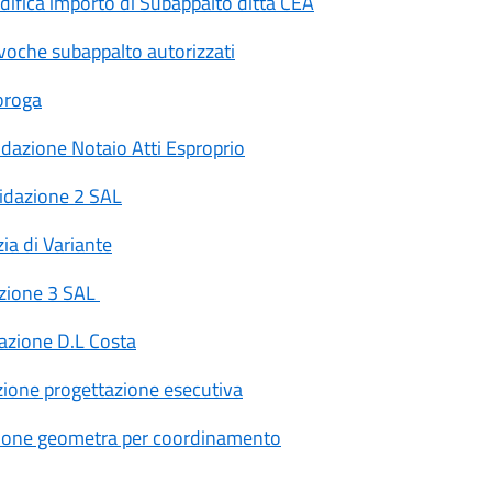
ifica importo di Subappalto ditta CEA
oche subappalto autorizzati
oroga
dazione Notaio Atti Esproprio
idazione 2 SAL
ia di Variante
azione 3 SAL
azione D.L Costa
ione progettazione esecutiva
ione geometra per coordinamento