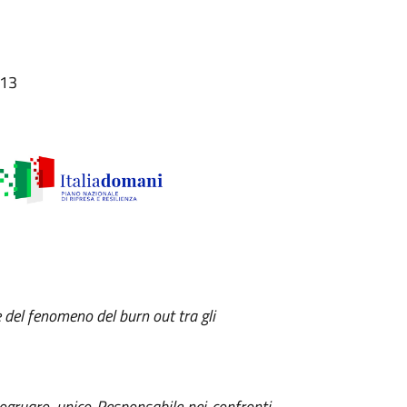
:13
 del fenomeno del burn out tra gli
togruaro, unico Responsabile nei confronti