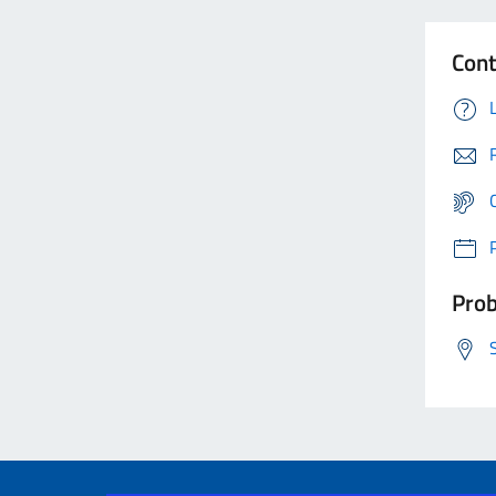
Cont
Prob