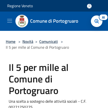
Salta al contenuto principale
Regione Veneto
AI
Comune di Portogruaro
Home
>
Novità
>
Comunicati
>
Il 5 per mille al Comune di Portogruaro
Il 5 per mille al
Comune di
Portogruaro
Una scelta a sostegno delle attività sociali - C.F.
00271750275