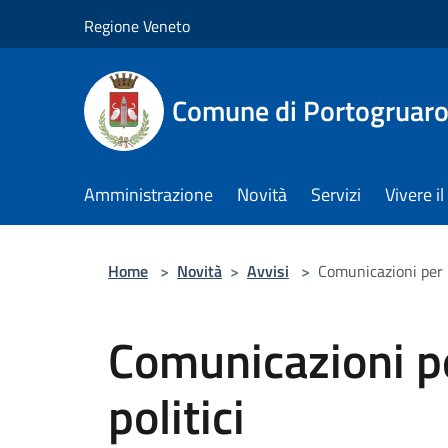
Salta al contenuto principale
Regione Veneto
Comune di Portogruar
Amministrazione
Novità
Servizi
Vivere 
Home
>
Novità
>
Avvisi
>
Comunicazioni per pa
Comunicazioni pe
politici