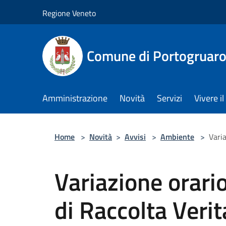
Salta al contenuto principale
Regione Veneto
Comune di Portogruar
Amministrazione
Novità
Servizi
Vivere 
Home
>
Novità
>
Avvisi
>
Ambiente
>
Varia
Variazione orari
di Raccolta Verit