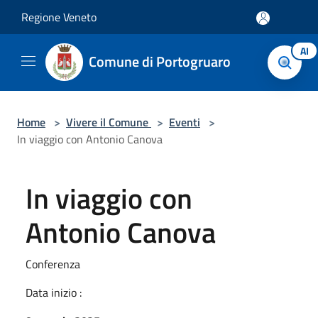
Salta al contenuto principale
Regione Veneto
AI
Comune di Portogruaro
Home
>
Vivere il Comune
>
Eventi
>
In viaggio con Antonio Canova
In viaggio con
Antonio Canova
Conferenza
Data inizio :