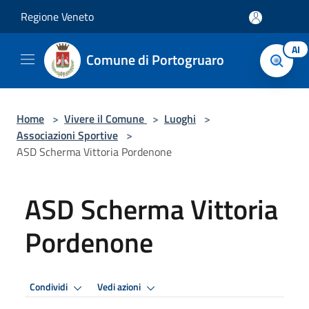
Salta al contenuto principale
Regione Veneto
AI
Comune di Portogruaro
Home
>
Vivere il Comune
>
Luoghi
>
Associazioni Sportive
>
ASD Scherma Vittoria Pordenone
ASD Scherma Vittoria
Pordenone
Condividi
Vedi azioni