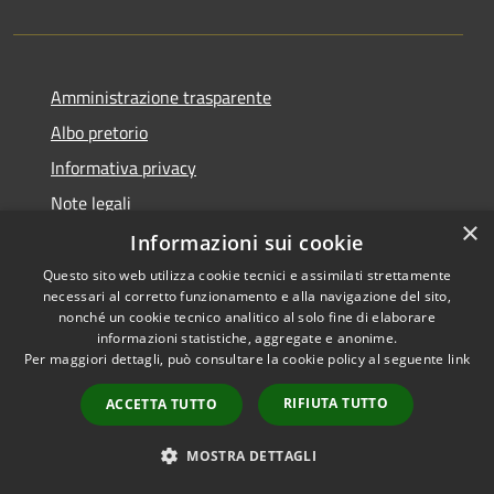
Amministrazione trasparente
Albo pretorio
Informativa privacy
Note legali
×
Dichiarazione di accessibilità
Informazioni sui cookie
Questo sito web utilizza cookie tecnici e assimilati strettamente
necessari al corretto funzionamento e alla navigazione del sito,
nonché un cookie tecnico analitico al solo fine di elaborare
informazioni statistiche, aggregate e anonime.
RSS
Copyright © 2026 • Comune di
Per maggiori dettagli, può consultare la cookie policy al seguente
link
Accessibilità
Portogruaro • Powered by
Privacy
Municipium
Accesso
•
RIFIUTA TUTTO
ACCETTA TUTTO
Cookie
redazione
Mappa del sito
MOSTRA DETTAGLI