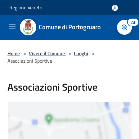
Salta al contenuto principale
Regione Veneto
AI
Comune di Portogruaro
Home
>
Vivere il Comune
>
Luoghi
>
Associazioni Sportive
Associazioni Sportive