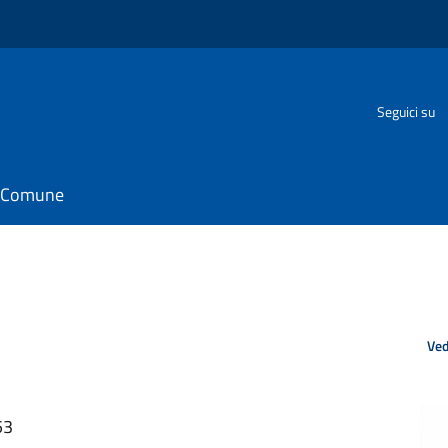
o
Seguici su
il Comune
Ved
53