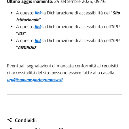
Ultimo aggiornamento
: 24 settembre 2025, 09:16
A questo
link
la Dichiarazione di accessibilità del "
Sito
Istituzionale
"
A questo
link
la Dichiarazione di accessibilità dell'APP
"
IOS
"
A questo
link
la Dichiarazione di accessibilità dell'APP
"
ANDROID
"
Eventuali segnalazioni di mancata conformità ai requisiti
di accessibilità del sito possono essere fatte alla casella
urp@comune.portogruaro.ve.it
Condividi: