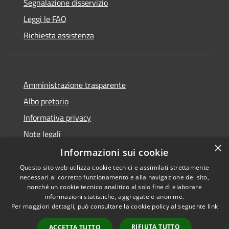
Segnalazione disservizio
Leggi le FAQ
Richiesta assistenza
Amministrazione trasparente
Albo pretorio
Informativa privacy
Note legali
×
Dichiarazione di accessibilità
Informazioni sui cookie
Questo sito web utilizza cookie tecnici e assimilati strettamente
necessari al corretto funzionamento e alla navigazione del sito,
nonché un cookie tecnico analitico al solo fine di elaborare
informazioni statistiche, aggregate e anonime.
RSS
Copyright © 2026 • Comune di
Per maggiori dettagli, può consultare la cookie policy al seguente
link
Accessibilità
Portogruaro • Powered by
Privacy
Municipium
Accesso
•
RIFIUTA TUTTO
ACCETTA TUTTO