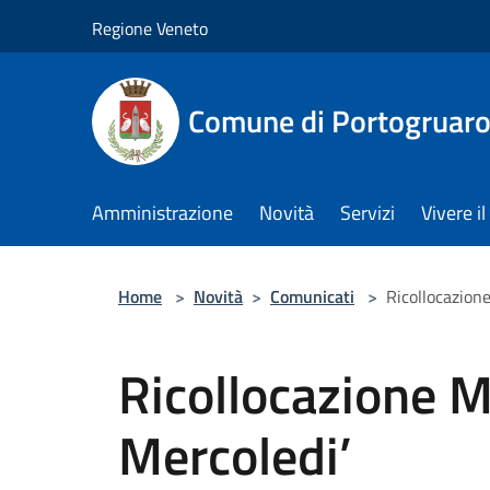
Salta al contenuto principale
Regione Veneto
Comune di Portogruar
Amministrazione
Novità
Servizi
Vivere 
Home
>
Novità
>
Comunicati
>
Ricollocazione
Ricollocazione M
Mercoledi’