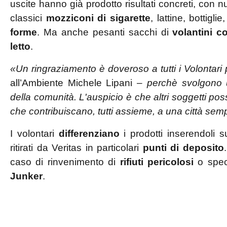
uscite hanno già prodotto risultati concreti, con nume
classici
mozziconi di sigarette
, lattine, bottigli
forme
. Ma anche pesanti sacchi di
volantini 
letto
.
«Un ringraziamento è doveroso a tutti i Volontari
all’Ambiente Michele Lipani –
perchè svolgono 
della comunità. L'auspicio è che altri soggetti p
che contribuiscano, tutti assieme, a una città semp
I volontari
differenziano
i prodotti inserendoli 
ritirati da Veritas in particolari
punti di deposito
caso di rinvenimento di
rifiuti pericolosi
o speci
Junker
.