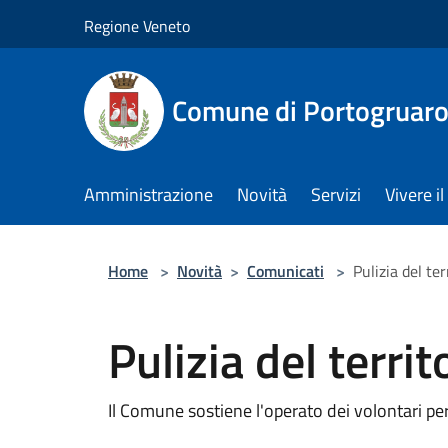
Salta al contenuto principale
Regione Veneto
Comune di Portogruar
Amministrazione
Novità
Servizi
Vivere 
Home
>
Novità
>
Comunicati
>
Pulizia del ter
Pulizia del territ
Il Comune sostiene l'operato dei volontari per