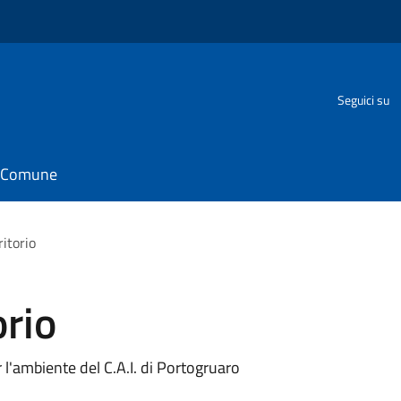
o
Seguici su
il Comune
ritorio
orio
 l'ambiente del C.A.I. di Portogruaro