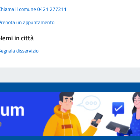
Chiama il comune 0421 277211
Prenota un appuntamento
lemi in città
Segnala disservizio