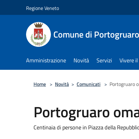
Salta al contenuto principale
Regione Veneto
Comune di Portogruar
Amministrazione
Novità
Servizi
Vivere 
Home
>
Novità
>
Comunicati
>
Portogruaro o
Portogruaro oma
Centinaia di persone in Piazza della Repubbli