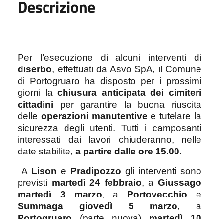
Descrizione
Per l’esecuzione di alcuni interventi di
diserbo
, effettuati da Asvo SpA, il Comune
di Portogruaro ha disposto per i prossimi
giorni la
chiusura anticipata dei cimiteri
cittadini
per garantire la buona riuscita
delle
operazioni manutentive
e tutelare la
sicurezza degli utenti. Tutti i camposanti
interessati dai lavori chiuderanno, nelle
date stabilite,
a partire dalle ore 15.00.
A
Lison
e
Pradipozzo
gli interventi sono
previsti
martedì 24 febbraio
, a
Giussago
martedì 3 marzo
, a
Portovecchio
e
Summaga
giovedì 5 marzo
, a
Portogruaro
(parte nuova)
martedì 10