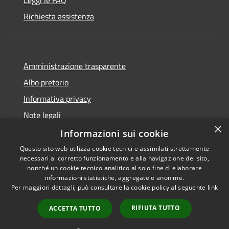
Leggi le FAQ
Richiesta assistenza
Amministrazione trasparente
Albo pretorio
Informativa privacy
Note legali
×
Dichiarazione di accessibilità
Informazioni sui cookie
Questo sito web utilizza cookie tecnici e assimilati strettamente
necessari al corretto funzionamento e alla navigazione del sito,
nonché un cookie tecnico analitico al solo fine di elaborare
informazioni statistiche, aggregate e anonime.
RSS
Copyright © 2026 • Comune di
Per maggiori dettagli, può consultare la cookie policy al seguente
link
Accessibilità
Portogruaro • Powered by
Privacy
Municipium
Accesso
•
RIFIUTA TUTTO
ACCETTA TUTTO
Cookie
redazione