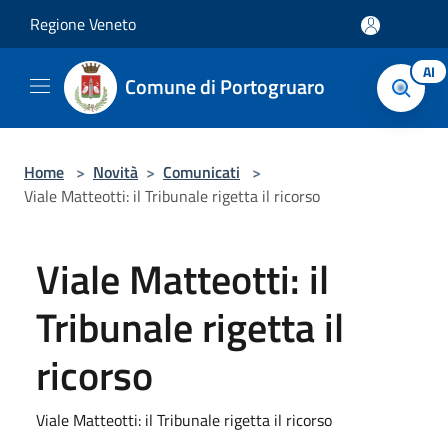
Salta al contenuto principale
Regione Veneto
AI
Comune di Portogruaro
Home
>
Novità
>
Comunicati
>
Viale Matteotti: il Tribunale rigetta il ricorso
Viale Matteotti: il
Tribunale rigetta il
ricorso
Viale Matteotti: il Tribunale rigetta il ricorso