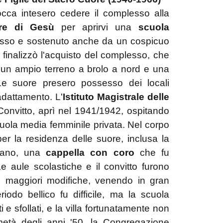
occa intesero cedere il complesso alla
ore di Gesù
per aprirvi una
scuola
osso e sostenuto anche da un cospicuo
e finalizzò l'acquisto del complesso, che
d, un ampio terreno a brolo a nord e una
Le suore presero possesso dei locali
 adattamento. L'
Istituto Magistrale delle
onvitto, aprì nel 1941/1942, ospitando
uola media femminile privata. Nel corpo
 per la residenza delle suore, inclusa la
 piano, una
cappella con coro
che fu
 aule scolastiche e il convitto furono
 le maggiori modifiche, venendo in gran
riodo bellico fu difficile, ma la scuola
 e sfollati, e la villa fortunatamente non
metà degli anni '50, la Congregazione