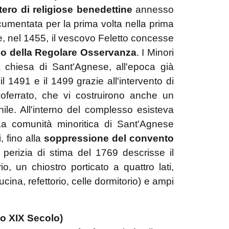
ero di religiose benedettine
annesso
cumentata per la prima volta nella prima
, nel 1455, il vescovo Feletto concesse
co della Regolare Osservanza
. I Minori
a chiesa di Sant'Agnese, all'epoca già
il 1491 e il 1499 grazie all'intervento di
ssoferrato, che vi costruirono anche un
ile. All'interno del complesso esisteva
a comunità minoritica di Sant'Agnese
, fino alla
soppressione del convento
erizia di stima del 1769 descrisse il
, un chiostro porticato a quattro lati,
cina, refettorio, celle dormitorio) e ampi
zio XIX Secolo)