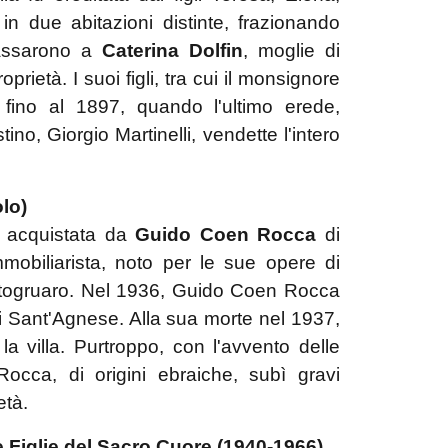
in due abitazioni distinte, frazionando
passarono a
Caterina Dolfin
, moglie di
oprietà. I suoi figli, tra cui il monsignore
 fino al 1897, quando l'ultimo erede,
tino, Giorgio Martinelli, vendette l'intero
olo)
fu acquistata da
Guido Coen Rocca
di
mmobiliarista, noto per le sue opere di
Portogruaro. Nel 1936, Guido Coen Rocca
i Sant'Agnese. Alla sua morte nel 1937,
a villa. Purtroppo, con l'avvento delle
Rocca, di origini ebraiche, subì gravi
età.
le Figlie del Sacro Cuore (1940-1966)