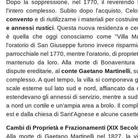
Dopo la soppressione, nel 1770, il reverendo
l'intero complesso. Subito dopo l'acquisto, Celo
convento
e di riutilizzarne i materiali per costrui
e annessi rustici
. Questa nuova residenza e cent
è quella che oggi conosciamo come "Villa Mar
l'oratorio di San Giuseppe furono invece risparmi
parrocchiale nel 1770, mentre l'oratorio, di propri
mantenuto da loro. Alla morte di Bonaventura C
dispute ereditarie, al
conte Gaetano Martinelli
, 
complesso. A quel tempo, la villa si componeva gi
scale esterne sul lato sud e nord, affiancato da d
estendevano gli annessi di servizio, mentre a sud v
a nord un cortile e un'ampia area a brolo. Il com
est e dalla chiesa di Sant'Agnese e alcune casett
Cambi di Proprietà e Frazionamenti (XIX Secol
Alla morte di Gaetano Martinelli nel 1827, la vil