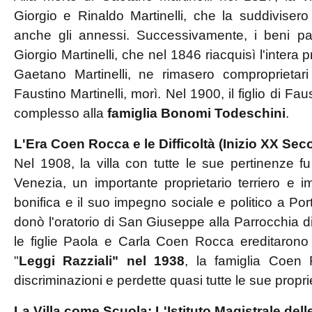
Giorgio e Rinaldo Martinelli, che la suddivisero 
anche gli annessi. Successivamente, i beni 
Giorgio Martinelli, che nel 1846 riacquisì l'intera pr
Gaetano Martinelli, ne rimasero comproprietari
Faustino Martinelli, morì. Nel 1900, il figlio di Faus
complesso alla
famiglia Bonomi Todeschini
.
L'Era Coen Rocca e le Difficoltà (Inizio XX Sec
Nel 1908, la villa con tutte le sue pertinenze 
Venezia, un importante proprietario terriero e i
bonifica e il suo impegno sociale e politico a 
donò l'oratorio di San Giuseppe alla Parrocchia d
le figlie Paola e Carla Coen Rocca ereditarono l
"
Leggi Razziali" nel 1938
, la famiglia Coen 
discriminazioni e perdette quasi tutte le sue propri
La Villa come Scuola: L'Istituto Magistrale del