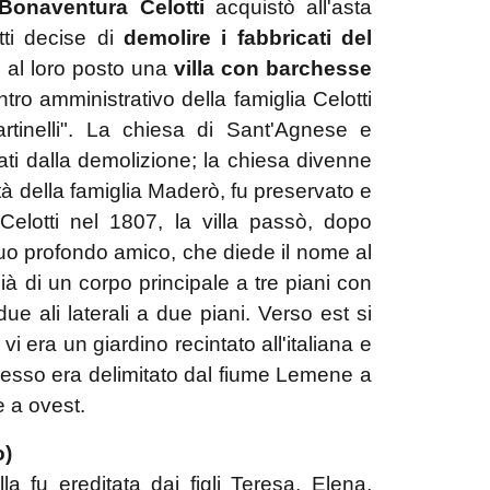
Bonaventura Celotti
acquistò all'asta
tti decise di
demolire i fabbricati del
re al loro posto una
villa con barchesse
ro amministrativo della famiglia Celotti
tinelli". La chiesa di Sant'Agnese e
ati dalla demolizione; la chiesa divenne
età della famiglia Maderò, fu preservato e
elotti nel 1807, la villa passò, dopo
suo profondo amico, che diede il nome al
à di un corpo principale a tre piani con
ue ali laterali a due piani. Verso est si
i era un giardino recintato all'italiana e
plesso era delimitato dal fiume Lemene a
e a ovest.
o)
la fu ereditata dai figli Teresa, Elena,