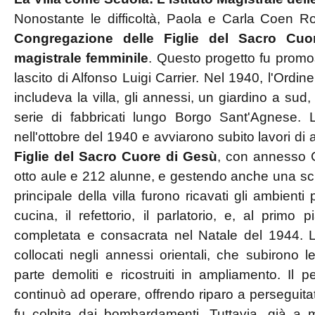
Nonostante le difficoltà, Paola e Carla Coen R
Congregazione delle Figlie del Sacro Cu
magistrale femminile
. Questo progetto fu prom
lascito di Alfonso Luigi Carrier. Nel 1940, l'Ordin
includeva la villa, gli annessi, un giardino a su
serie di fabbricati lungo Borgo Sant'Agnese. 
nell'ottobre del 1940 e avviarono subito lavori di
Figlie del Sacro Cuore di Gesù
, con annesso C
otto aule e 212 alunne, e gestendo anche una sc
principale della villa furono ricavati gli ambienti
cucina, il refettorio, il parlatorio, e, al primo
completata e consacrata nel Natale del 1944. Le
collocati negli annessi orientali, che subirono
parte demoliti e ricostruiti in ampliamento. Il pe
continuò ad operare, offrendo riparo a perseguitati
fu colpita dai bombardamenti. Tuttavia, già a 