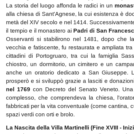
La storia del luogo affonda le radici in un
monast
alla chiesa di Sant'Agnese, la cui esistenza è do
metà del XIV secolo e nel 1414. Successivamente
il tempio e il monastero ai
Padri di San Frances
Osservanti si stabilirono nel 1481, dopo che l
vecchia e fatiscente, fu restaurata e ampliata tra 
cittadini di Portogruaro, tra cui la famiglia Sa
chiostro, un dormitorio, un cimitero e un campan
anche un oratorio dedicato a San Giuseppe. L
prosperò e si sviluppò grazie a lasciti e donazioni
nel 1769
con Decreto del Senato Veneto. Una p
complesso, che comprendeva la chiesa, l'oratorio
fabbricati per la vita conventuale (come cantina, cu
spazi verdi con orti e brolo.
La Nascita della Villa Martinelli (Fine XVIII - Ini