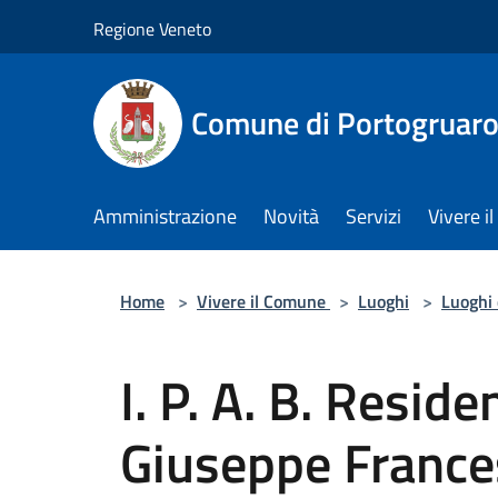
Salta al contenuto principale
Regione Veneto
Comune di Portogruar
Amministrazione
Novità
Servizi
Vivere 
Home
>
Vivere il Comune
>
Luoghi
>
Luoghi 
I. P. A. B. Resid
Giuseppe Franc