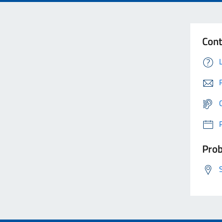
Cont
Prob