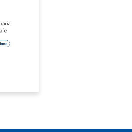
naria
rafe
zione