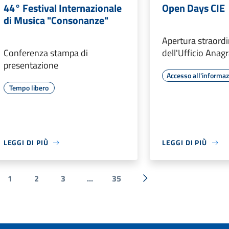
44° Festival Internazionale
Open Days CIE
di Musica "Consonanze"
Apertura straordi
Conferenza stampa di
dell'Ufficio Anag
presentazione
Accesso all'informa
Tempo libero
LEGGI DI PIÙ
LEGGI DI PIÙ
1
2
3
...
35
a precedente
Successiva »