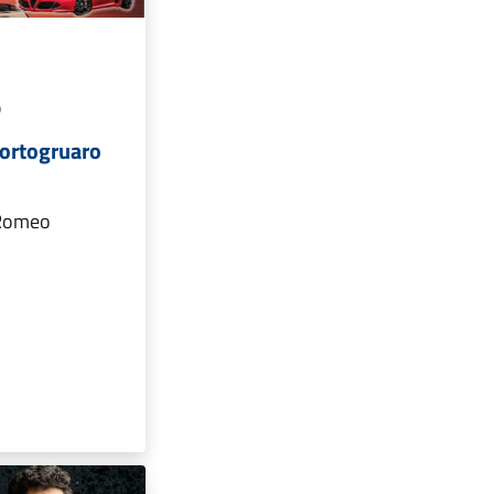
O
Portogruaro
 Romeo