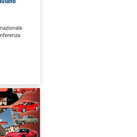
laviano
rnazionale
onferenza