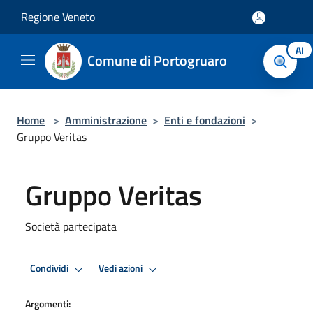
Salta al contenuto principale
Regione Veneto
AI
Comune di Portogruaro
Home
>
Amministrazione
>
Enti e fondazioni
>
Gruppo Veritas
Gruppo Veritas
Società partecipata
Condividi
Vedi azioni
Argomenti: