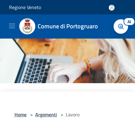
Salta al contenuto principale
Regione Veneto
AI
Comune di Portogruaro
Home
>
Argomenti
>
Lavoro