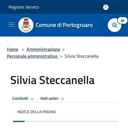
Salta al contenuto principale
Regione Veneto
AI
Comune di Portogruaro
Home
>
Amministrazione
>
Personale amministrativo
>
Silvia Steccanella
Silvia Steccanella
Condividi
Vedi azioni
INDICE DELLA PAGINA