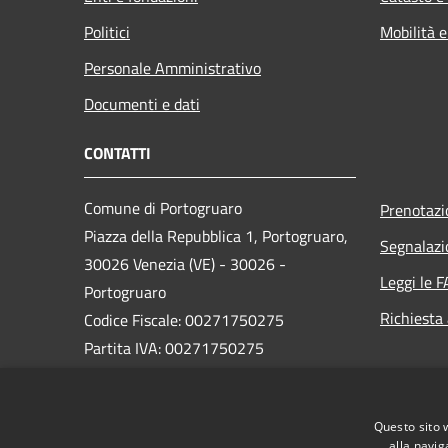
Politici
Mobilità e
Personale Amministrativo
Documenti e dati
CONTATTI
Comune di Portogruaro
Prenotaz
Piazza della Repubblica 1, Portogruaro,
Segnalazi
30026 Venezia (VE) - 30026 -
Leggi le 
Portogruaro
Richiesta
Codice Fiscale: 00271750275
Partita IVA: 00271750275
PEC:
comune.portogruaro.ve@pecveneto.it
Questo sito 
Centralino Unico: 0421 277211
alla navig