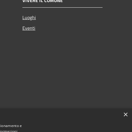
VIVERE IL COMUNE
Luoghi
Eventi
×
nzionamento e
nformazioni