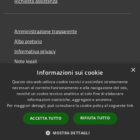
Richiesta assistenza
Amministrazione trasparente
Albo pretorio
Informativa privacy
Note legali
×
Dichiarazione di accessibilità
Informazioni sui cookie
Questo sito web utilizza cookie tecnici e assimilati strettamente
necessari al corretto funzionamento e alla navigazione del sito,
nonché un cookie tecnico analitico al solo fine di elaborare
informazioni statistiche, aggregate e anonime.
RSS
Copyright © 2026 • Comune di
Per maggiori dettagli, può consultare la cookie policy al seguente
link
Accessibilità
Portogruaro • Powered by
Privacy
Municipium
Accesso
•
RIFIUTA TUTTO
ACCETTA TUTTO
Cookie
redazione
Mappa del sito
MOSTRA DETTAGLI