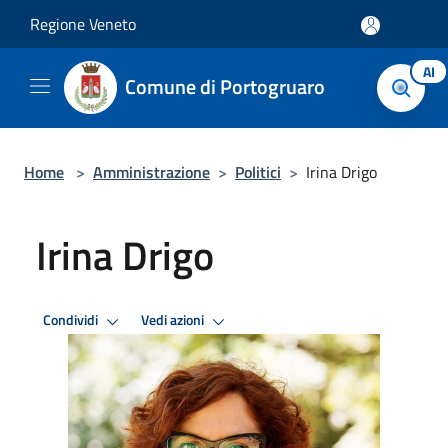
Salta al contenuto principale
Regione Veneto
AI
Comune di Portogruaro
Home
>
Amministrazione
>
Politici
>
Irina Drigo
Irina Drigo
Condividi
Vedi azioni