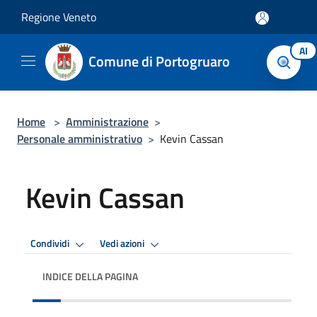
Salta al contenuto principale
Regione Veneto
AI
Comune di Portogruaro
Home
>
Amministrazione
>
Personale amministrativo
>
Kevin Cassan
Kevin Cassan
Condividi
Vedi azioni
INDICE DELLA PAGINA