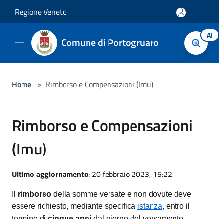
Salta al contenuto principale
Regione Veneto
AI
Comune di Portogruaro
Home
>
Rimborso e Compensazioni (Imu)
Rimborso e Compensazioni
(Imu)
Ultimo aggiornamento
: 20 febbraio 2023, 15:22
Il
rimborso
della somme versate e non dovute deve
essere richiesto, mediante specifica
istanza
, entro il
termine di
cinque anni
dal giorno del versamento,