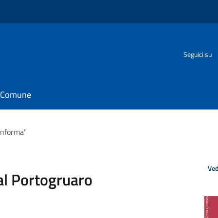
o
Seguici su
il Comune
Informa"
Ved
al Portogruaro