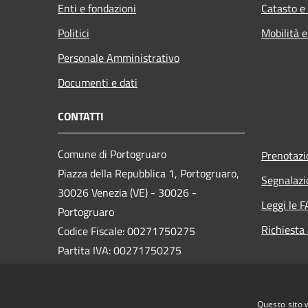
Enti e fondazioni
Catasto e
Politici
Mobilità e
Personale Amministrativo
Documenti e dati
CONTATTI
Comune di Portogruaro
Prenotaz
Piazza della Repubblica 1, Portogruaro,
Segnalazi
30026 Venezia (VE) - 30026 -
Leggi le 
Portogruaro
Richiesta
Codice Fiscale: 00271750275
Partita IVA: 00271750275
PEC:
comune.portogruaro.ve@pecveneto.it
Questo sito 