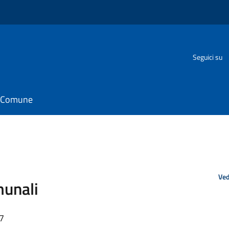
o
Seguici su
il Comune
Ved
munali
07