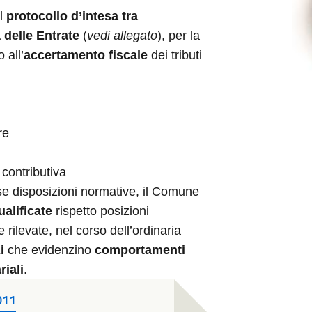
il
protocollo d’intesa tra
delle Entrate
(
vedi allegato
), per la
 all’
accertamento fiscale
dei tributi
re
à contributiva
sse disposizioni normative, il Comune
alificate
rispetto posizioni
e rilevate, nel corso dell’ordinaria
i
che evidenzino
comportamenti
riali
.
011