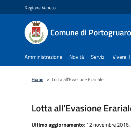
Salta al contenuto principale
Regione Veneto
Comune di Portogruar
Amministrazione
Novità
Servizi
Vivere 
Home
>
Lotta all'Evasione Erariale
Lotta all'Evasione Erarial
Ultimo aggiornamento
: 12 novembre 2016,