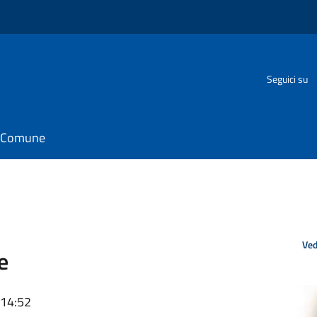
o
Seguici su
il Comune
Ved
e
 14:52