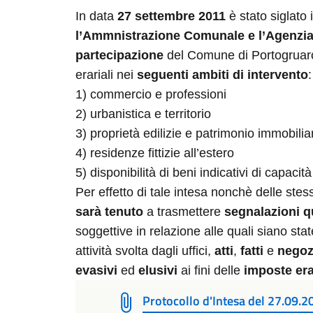
In data
27 settembre 2011
è stato siglato 
l’Ammnistrazione Comunale e l’Agenzia 
partecipazione
del Comune di Portogruaro
erariali nei
seguenti ambiti di intervento
:
1) commercio e professioni
2) urbanistica e territorio
3) proprietà edilizie e patrimonio immobilia
4) residenze fittizie all’estero
5) disponibilità di beni indicativi di capacit
Per effetto di tale intesa nonchè delle ste
sarà tenuto
a trasmettere
segnalazioni qu
soggettive in relazione alle quali siano stat
attività svolta dagli uffici,
atti
,
fatti
e
negoz
evasivi
ed
elusivi
ai fini delle
imposte era
Protocollo d'Intesa del 27.09.2