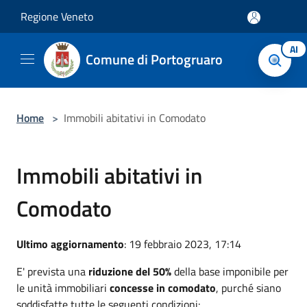
Salta al contenuto principale
Regione Veneto
AI
Comune di Portogruaro
Home
>
Immobili abitativi in Comodato
Immobili abitativi in
Comodato
Ultimo aggiornamento
: 19 febbraio 2023, 17:14
E' prevista una
riduzione del 50%
della base imponibile per
le unità immobiliari
concesse in comodato
, purché siano
soddisfatte tutte le seguenti condizioni: