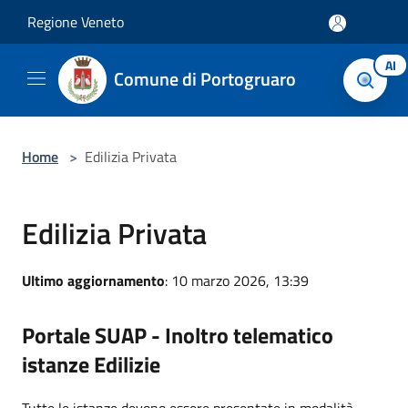
Salta al contenuto principale
Regione Veneto
AI
Comune di Portogruaro
Home
>
Edilizia Privata
Edilizia Privata
Ultimo aggiornamento
: 10 marzo 2026, 13:39
Portale SUAP - Inoltro telematico
istanze Edilizie
Tutte le istanze devono essere presentate in modalità