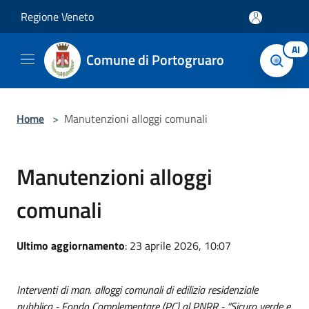
Salta al contenuto principale
Regione Veneto
AI
Comune di Portogruaro
Home
>
Manutenzioni alloggi comunali
Manutenzioni alloggi
comunali
Ultimo aggiornamento
: 23 aprile 2026, 10:07
Interventi di man. alloggi comunali di edilizia residenziale
pubblica - Fondo Complementare (PC) al PNRR - “Sicuro verde e