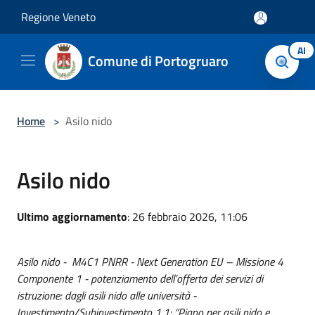
Salta al contenuto principale
Regione Veneto
AI
Comune di Portogruaro
Home
>
Asilo nido
Asilo nido
Ultimo aggiornamento
: 26 febbraio 2026, 11:06
Asilo nido - M4C1 PNRR - Next Generation EU – Missione 4
Componente 1 - potenziamento dell’offerta dei servizi di
istruzione: dagli asili nido alle università -
Investimento/Subinvestimento 1.1: “Piano per asili nido e