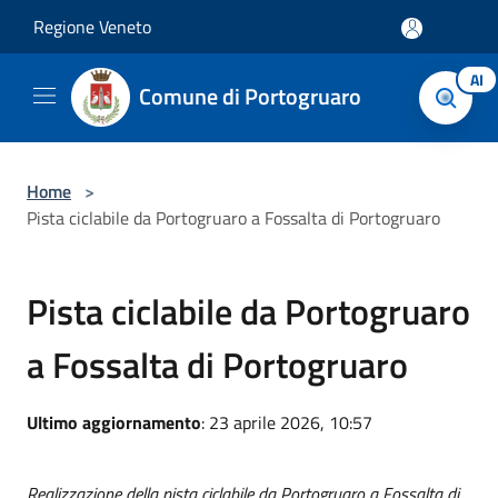
Salta al contenuto principale
Regione Veneto
AI
Comune di Portogruaro
Home
>
Pista ciclabile da Portogruaro a Fossalta di Portogruaro
Pista ciclabile da Portogruaro
a Fossalta di Portogruaro
Ultimo aggiornamento
: 23 aprile 2026, 10:57
Realizzazione della pista ciclabile da Portogruaro a Fossalta di